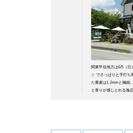
関東甲信地方は6/5（
き
でさっぱりと手打ち
た蕎麦は1.2mmと極
と香りが感じとれる逸