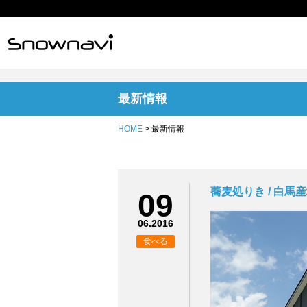
最新情報
HOME
> 最新情報
蕎麦処りき / 白
09
06.2016
食べる