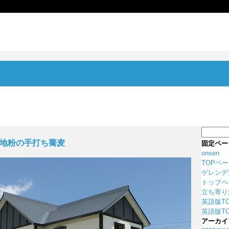
検
索:
馬産地粉の手打ち蕎麦
固定ペー
onsen
TOPペ
ゲレンデ
トップペ
立ち寄り
英語版T
英語版TO
アーカイ