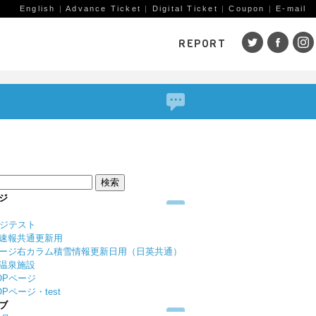
English
|
Advance Ticket
|
Digital Ticket
|
Coupon
|
E-mail
REPORT
SKI AREAS
鹿島槍
五竜・47
八方
岩岳
栂池
白馬
コルチナ
爺ガ岳
その
（鹿
赤倉観光
斑尾高原
黒姫
ジ
戸狩温泉
野沢温泉
竜王
ージテスト
志賀高原
その他エリア
菅平
速報共通更新用
（戸隠）
ニン
ージ右カラム積雪情報更新日用（日英共通）
温泉施設
野麦峠
その他エリア
OPページ
Pページ・test
ブ
ゲレンデレポート一覧
トレッキングレポート一覧