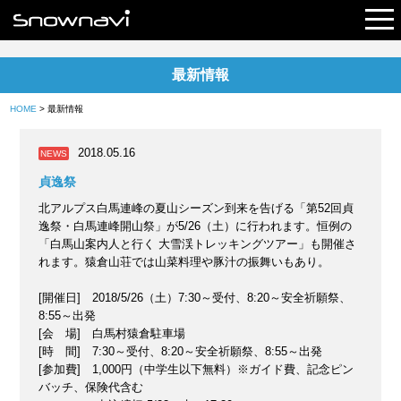
最新情報
レポート
HOME
> 最新情報
早割リフト券
2018.05.16
NEWS
電子チケット
貞逸祭
北アルプス白馬連峰の夏山シーズン到来を告げる「第52回貞
逸祭・白馬連峰開山祭」が5/26（土）に行われます。恒例の
「白馬山案内人と行く 大雪渓トレッキングツアー」も開催さ
れます。猿倉山荘では山菜料理や豚汁の振舞いもあり。
[開催日] 2018/5/26（土）7:30～受付、8:20～安全祈願祭、
8:55～出発
[会 場] 白馬村猿倉駐車場
[時 間] 7:30～受付、8:20～安全祈願祭、8:55～出発
[参加費] 1,000円（中学生以下無料）※ガイド費、記念ピン
バッチ、保険代含む