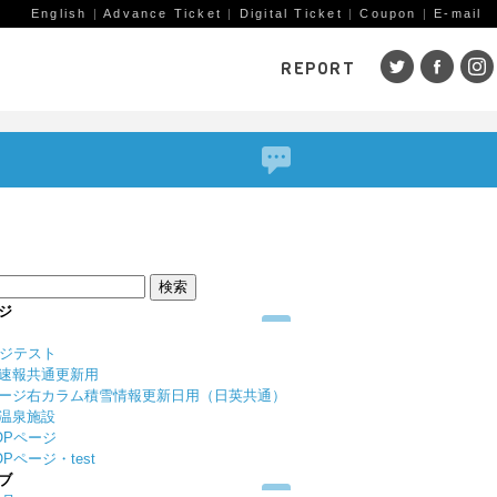
English
|
Advance Ticket
|
Digital Ticket
|
Coupon
|
E-mail
REPORT
SKI AREAS
鹿島槍
五竜・47
八方
岩岳
栂池
白馬
コルチナ
爺ガ岳
その
（鹿
赤倉観光
斑尾高原
黒姫
ジ
戸狩温泉
野沢温泉
竜王
ージテスト
志賀高原
その他エリア
菅平
速報共通更新用
（戸隠）
ニン
ージ右カラム積雪情報更新日用（日英共通）
温泉施設
野麦峠
その他エリア
OPページ
Pページ・test
ブ
ゲレンデレポート一覧
トレッキングレポート一覧