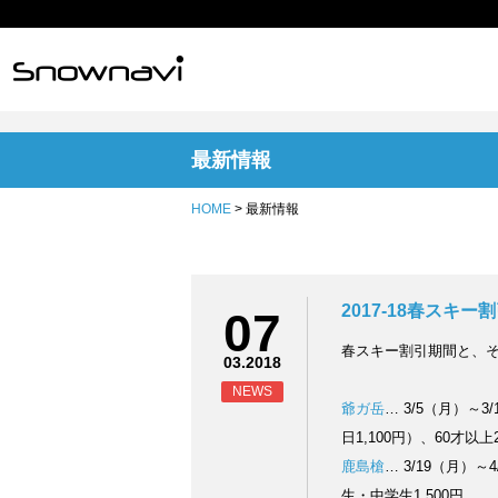
最新情報
HOME
> 最新情報
2017-18春スキー
07
春スキー割引期間と、そ
03.2018
NEWS
爺ガ岳
… 3/5（月）～3
日1,100円）、60才以上2
鹿島槍
… 3/19（月）～
生・中学生1,500円