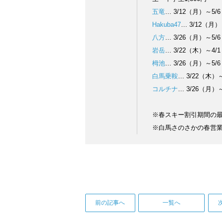
五竜
… 3/12（月）～5/
Hakuba47
… 3/12（月
八方
… 3/26（月）～5/
岩岳
… 3/22（木）～4
栂池
… 3/26（月）～5/
白馬乗鞍
… 3/22（木）
コルチナ
… 3/26（月）
※春スキー割引期間の
※白馬さのさかの春営
前の記事へ
一覧へ