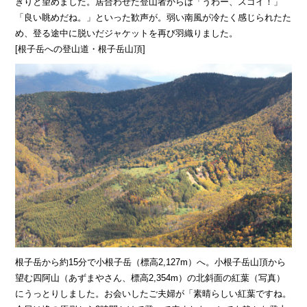
きりと望めました。居合わせた登山者からは「うわー、スゴイ！」
「良い眺めだね。」といった歓声が。弱い南風が冷たく感じられたた
め、登る途中に脱いだジャケットを再び羽織りました。
[根子岳への登山道・根子岳山頂]
根子岳から約15分で小根子岳（標高2,127m）へ。小根子岳山頂から
望む四阿山（あずまやさん、標高2,354m）の北斜面の紅葉（写真）
にうっとりしました。お会いしたご夫婦が「素晴らしい紅葉ですね。