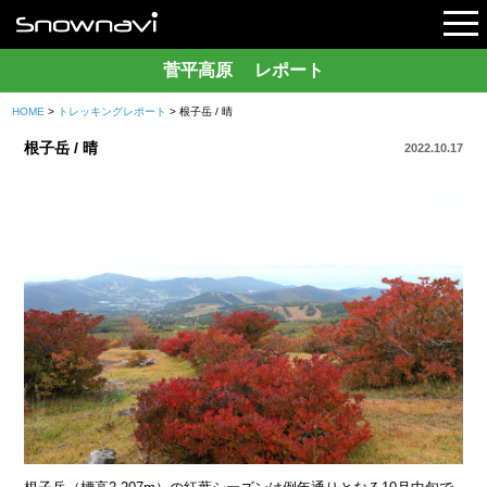
菅平高原 レポート
HOME
>
トレッキングレポート
> 根子岳 / 晴
レポート
根子岳 / 晴
2022.10.17
早割リフト券
電子チケット