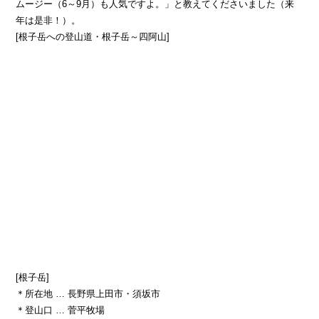
ムージー（6～9月）も人気ですよ。」と教えてくださいました（来
年は是非！）。
[根子岳への登山道・根子岳～四阿山]
[根子岳]
＊所在地 … 長野県上田市・須坂市
＊登山口 … 菅平牧場