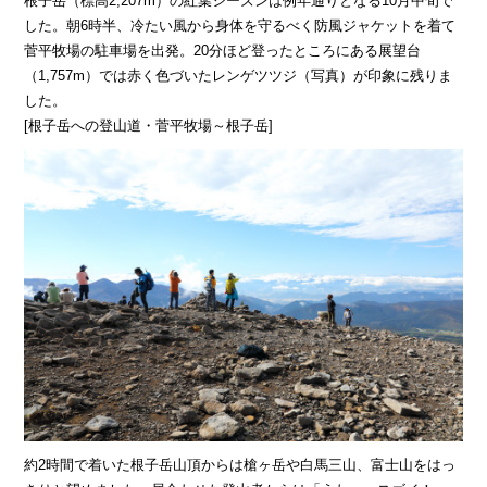
根子岳（標高2,207m）の紅葉シーズンは例年通りとなる10月中旬で
した。朝6時半、冷たい風から身体を守るべく防風ジャケットを着て
菅平牧場の駐車場を出発。20分ほど登ったところにある展望台
（1,757m）では赤く色づいたレンゲツツジ（写真）が印象に残りま
した。
[根子岳への登山道・菅平牧場～根子岳]
約2時間で着いた根子岳山頂からは槍ヶ岳や白馬三山、富士山をはっ