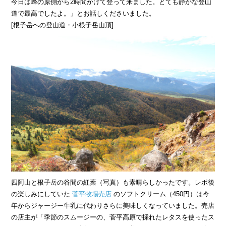
今日は峰の原側から2時間かけて登って来ました。とても静かな登山
道で最高でしたよ。」とお話しくださいました。
[根子岳への登山道・小根子岳山頂]
四阿山と根子岳の谷間の紅葉（写真）も素晴らしかったです。レポ後
の楽しみにしていた
菅平牧場売店
のソフトクリーム（450円）は今
年からジャージー牛乳に代わりさらに美味しくなっていました。売店
の店主が「季節のスムージーの、菅平高原で採れたレタスを使ったス