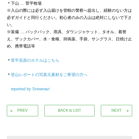
＊下山 … 菅平牧場
※入山の際には必ず入山届けを管轄の警察へ提出し、経験のない方は
必ずガイドと同行ください。初心者のみの入山は絶対にしないで下さ
い。
※装備 … バックパック、雨具、ダウンジャケット、タオル、着替
え、ザックカバー、水・食糧、持病薬、手袋、サングラス、日焼け止
め、携帯電話等
＊
菅平高原のホテルはこちら
＊
登山レポートの写真元素材をご希望の方へ
reported by Snownavi
PREV
BACK to LIST
NEXT