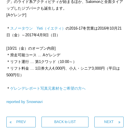
グ」のライド系アクティビティが始まるほか、Salomonと全面タイア
ップしたジブパークも誕生します。
[Aゲレンデ]
＊
スノータウン Yeti（イエティ）
の2016-17冬営業は2016年10月21
日（金）～2017年4月9日（日）
[10/21（金）のオープン内容]
＊滑走可能コース … Aゲレンデ
＊リフト運行 … 第1クワッド（10:00～）
＊リフト料金 … 1日券大人4,000円、小人・シニア3,000円（平日は
500円引）
＊
ゲレンデレポート写真元素材をご希望の方へ
reported by Snownavi
PREV
BACK to LIST
NEXT