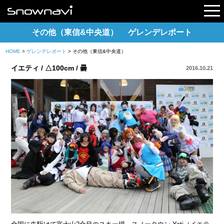
その他（東信&中央道） ゲレンデレポート
HOME
>
ゲレンデレポート
> その他（東信&中央道）
レポート
イエティ / △100cm / 曇
2016.10.21
早割リフト券
電子チケット