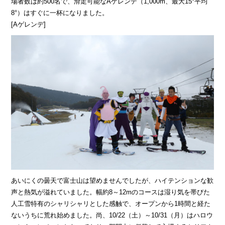
場者数は約500名で、滑走可能なAゲレンデ（1,000m、最大15°平均
8°）はすぐに一杯になりました。
[Aゲレンデ]
あいにくの曇天で富士山は望めませんでしたが、ハイテンションな歓
声と熱気が溢れていました。幅約8～12mのコースは湿り気を帯びた
人工雪特有のシャリシャリとした感触で、オープンから1時間と経た
ないうちに荒れ始めました。尚、10/22（土）～10/31（月）はハロウ