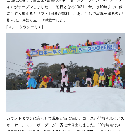
全国に先駆けて富士山2合目のスキー場、スノータウン Yeti（イエテ
ィ）がオープンしました！！初日となる10/21（金）は10時までに仮
装して入場するとリフト1日券が無料に。あちこちで写真を撮る姿が
見られ、お祭りムード満載でした。
[スノータウンエリア]
カウントダウンに合わせて風船が宙に舞い、コースが開放されるとス
キーヤー、スノーボーダーが一斉に滑り出しました。10時時点で来