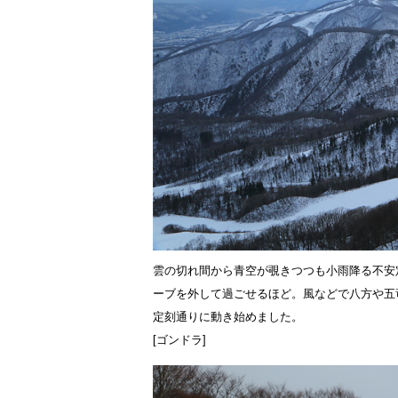
雲の切れ間から青空が覗きつつも小雨降る不安
ーブを外して過ごせるほど。風などで八方や五
定刻通りに動き始めました。
[ゴンドラ]