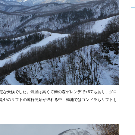
定な天候でした。気温は高くて栂の森ゲレンデで+6℃もあり、グロ
竜47のリフトの運行開始が遅れる中、栂池ではゴンドラもリフトも