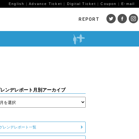
English
|
Advance Ticket
|
Digital Ticket
|
Coupon
|
E-mail
REPORT
SKI AREAS
鹿島槍
五竜・47
八方
岩岳
栂池
白馬
コルチナ
爺ガ岳
その
（鹿
赤倉観光
斑尾高原
黒姫
ゲレンデレポート月別アーカイブ
戸狩温泉
野沢温泉
竜王
志賀高原
その他エリア
菅平
（戸隠）
ニン
野麦峠
その他エリア
ゲレンデレポート一覧
ゲレンデレポート一覧
トレッキングレポート一覧