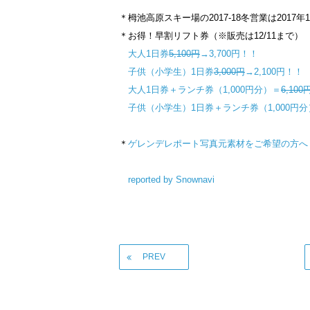
＊栂池高原スキー場の2017-18冬営業は2017年1
＊お得！早割リフト券（※販売は12/11まで）
大人1日券
5,100円
→3,700円！！
子供（小学生）1日券
3,000円
→2,100円！！
大人1日券＋ランチ券（1,000円分）＝
6,100
子供（小学生）1日券＋ランチ券（1,000円
＊
ゲレンデレポート写真元素材をご希望の方へ
reported by Snownavi
PREV