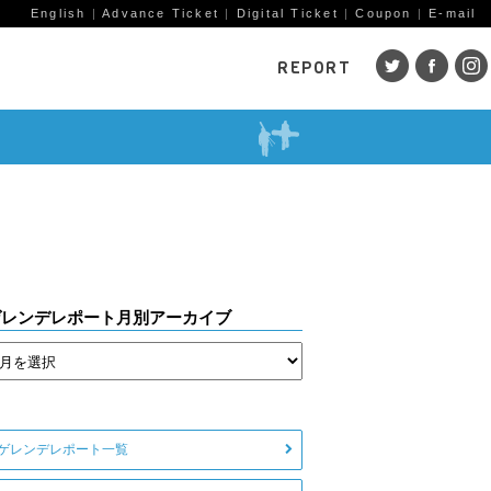
English
|
Advance Ticket
|
Digital Ticket
|
Coupon
|
E-mail
REPORT
SKI AREAS
鹿島槍
五竜・47
八方
岩岳
栂池
白馬
コルチナ
爺ガ岳
その
（鹿
赤倉観光
斑尾高原
黒姫
ゲレンデレポート月別アーカイブ
戸狩温泉
野沢温泉
竜王
志賀高原
その他エリア
菅平
（戸隠）
ニン
野麦峠
その他エリア
ゲレンデレポート一覧
ゲレンデレポート一覧
トレッキングレポート一覧