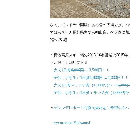
さて、ゴンドラ中間駅にある雪の広場では、バ
ではもちろん長野県内でも初出店。ゲレ食に加
[雪の広場]
＊栂池高原スキー場の2015-16冬営業は2015年
＊お得！早割リフト券
大人1日券
4,900円
→3,500円！！
子供（小学生）1日券
2,800円
→2,000円！！
大人1日券＋ランチ券（1,000円分）＝
5,900
子供（小学生）1日券＋ランチ券（1,000円
＊
ゲレンデレポート写真元素材をご希望の方へ
reported by Snownavi