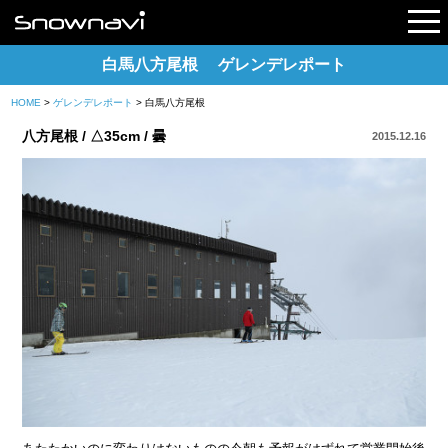
白馬八方尾根 ゲレンデレポート
HOME
>
ゲレンデレポート
> 白馬八方尾根
レポート
八方尾根 / △35cm / 曇
2015.12.16
早割リフト券
電子チケット