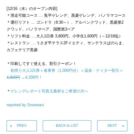
[12/16（水）のオープン内容]
＊滑走可能コース … 兎平ゲレンデ、黒菱ゲレンデ、パノラマコース
＊運行リフト … ゴンドラ（8:30～）、アルペンクワッド、黒菱第2
クワッド、パノラマペア、国際第3ペア
＊リフト料金 … 大人1日券 3,800円、小学生1,600円（～12/18迄）
＊レストラン … うさぎ平テラス2Fイエティ、サンテラスぱのらま、
カフェテリア黒菱
＊印刷してすぐ使える、割引クーポン！
初滑り大人1日券＋食事券（1,000円分）＋温泉・ナイター割引＝
4,800円
→4,200円！
＊
ゲレンデレポート写真元素材をご希望の方へ
reported by Snownavi
PREV
BACK to LIST
NEXT