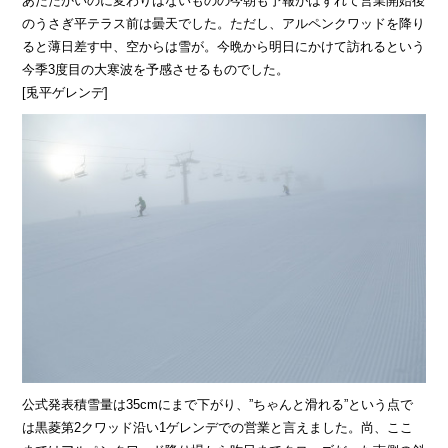
あたたかいのに変わりはないものの今朝も予報がはずれて営業開始後
のうさぎ平テラス前は曇天でした。ただし、アルペンクワッドを降り
ると薄日差す中、空からは雪が。今晩から明日にかけて訪れるという
今季3度目の大寒波を予感させるものでした。
[兎平ゲレンデ]
公式発表積雪量は35cmにまで下がり、”ちゃんと滑れる”という点で
は黒菱第2クワッド沿い1ゲレンデでの営業と言えました。尚、ここ