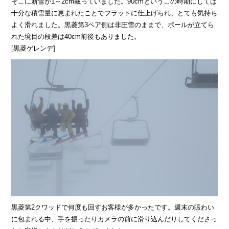
そこに新雪が1～2cm載っていました。90cmというこの時期にしては
十分な積雪量に恵まれたことでフラットに仕上げられ、とても気持ち
よく滑れました。黒菱第3ペア側は非圧雪のままで、ポールが立てら
れた境目の段差は40cm前後もありました。
[黒菱ゲレンデ]
黒菱第2クワッドで何度も回すお客様が多かったです。週末の賑わい
に包まれる中、手を振ったりカメラの前に滑り込んだりしてくださっ