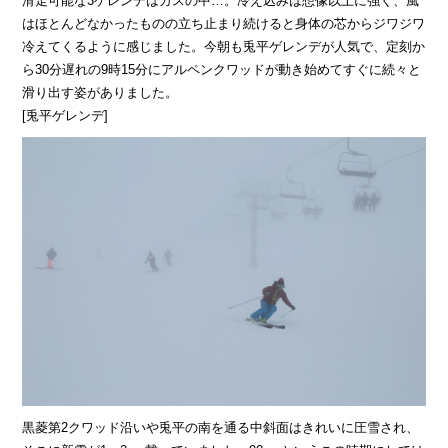
滑走可能な3ゲレンデはガスの中…。冷え込みは想像以上に強く、風
はほとんどなかったものの立ち止まり続けると身体の芯からジワジワ
冷えてくるように感じました。今朝も兎平ゲレンデが人気で、定刻か
ら30分遅れの9時15分にアルペンクワッドが動き始めてすぐに続々と
滑り出す姿がありました。
[兎平ゲレンデ]
黒菱第2クワッド沿いや兎平の南を通る中斜面はきれいに圧雪され、