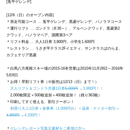
[兎平ゲレンデ]
[12/6（日）のオープン内容]
＊滑走可能コース … 兎平ゲレンデ、黒菱ゲレンデ、パノラマコース
＊運行リフト … ゴンドラ（8:30～）、アルペンクワッド、黒菱第2
クワッド、パノラマペア、国際第3ペア
＊リフト料金 … 大人1日券 3,800円、小学生1,600円
＊レストラン … うさぎ平テラス2Fイエティ、サンテラスぱのらま、
カフェテリア黒菱
＊白馬八方尾根スキー場の2015-16冬営業は2015年11月28日～2016年
5月8日
＊お得！早割リフト券（※販売は12/13（日）まで！）
大人リフト＆ゴンドラ共通1日券
5,000円
→3,900円！！
2,000枚限定＋500枚追加＋400枚追加！（残り363枚）
＊印刷してすぐ使える、割引クーポン！
初滑り大人1日券＋食事券（1,000円分）＋温泉・ナイター割引＝
4,800円
→4,200円！
＊
ゲレンデレポート写真元素材をご希望の方へ