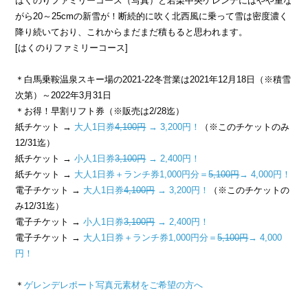
はくのりファミリーコース（写真）と若栗中央ゲレンデにはやや重な
がら20～25cmの新雪が！断続的に吹く北西風に乗って雪は密度濃く
降り続いており、これからまだまだ積もると思われます。
[はくのりファミリーコース]
＊白馬乗鞍温泉スキー場の2021-22冬営業は2021年12月18日（※積雪
次第）～2022年3月31日
＊お得！早割リフト券（※販売は2/28迄）
紙チケット →
大人1日券
4,100円
→ 3,200円！
（※このチケットのみ
12/31迄）
紙チケット →
小人1日券
3,100円
→ 2,400円！
紙チケット →
大人1日券＋ランチ券1,000円分＝
5,100円
→ 4,000円！
電子チケット →
大人1日券
4,100円
→ 3,200円！
（※このチケットの
み12/31迄）
電子チケット →
小人1日券
3,100円
→ 2,400円！
電子チケット →
大人1日券＋ランチ券1,000円分＝
5,100円
→ 4,000
円！
＊
ゲレンデレポート写真元素材をご希望の方へ