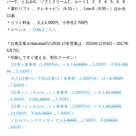
パーC、とおみG、ソフトクリームC、ルート1、2、3、4、5、6、8
＊運行リフト … テレキャビン（8:15～）、Line-8（8:00～）ほか全
11基
＊リフト料金 … 大人5,000円、小学生2,700円
＊イベント …
詳細はこちら
＊白馬五竜＆Hakuba47の2016-17冬営業は、2016年12月9日～2017年
5月7日。
＊印刷してすぐ使える、割引クーポン！
1日券＋食事券（1,000円分）＝大人
6,000円
→5,200円、子供
3,700
円
→3,100円！
大人1日券×1＋子供1日券×1＋食事券（1,000円分）×2＝
9,700円
→7,800円！
1日券＋レンタルセット＋食事券（1,000円分）＝大人
10,100円
→6,800円、子供
5,300円
→3,700円！
2日券＋レンタルセット＋食事券（1,000円分）＝大人
18,400円
→13,500円、子供
9,700円
→7,300円！
とおみゲレンデナイター 大人
1,900円
→1,500円、子供
950円
→600円！