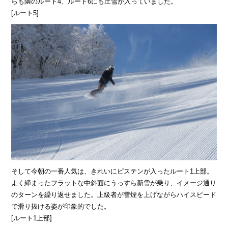
らも隣のルート4、ルート6にも圧雪が入っていました。
[ルート5]
そして今朝の一番人気は、きれいにピステンが入ったルート1上部。
よく締まったフラットな中斜面にうっすら新雪が乗り、イメージ通り
のターンを繰り返せました。上級者が雪煙を上げながらハイスピード
で滑り抜ける姿が印象的でした。
[ルート1上部]